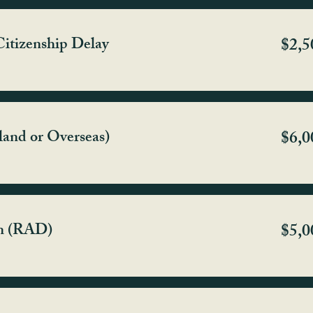
itizenship Delay
$2,5
land or Overseas)
$6,0
on (RAD)
$5,0