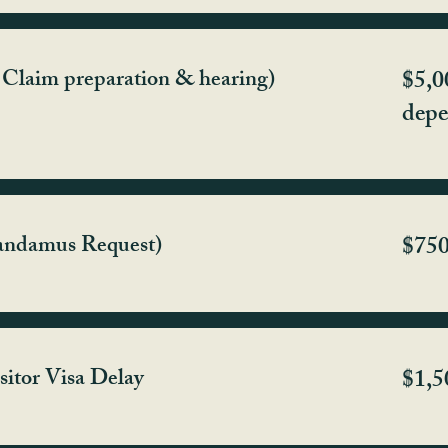
 Claim preparation & hearing)
$5,0
depe
andamus Request)
$75
itor Visa Delay
$1,5