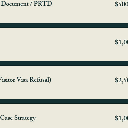
el Document / PRTD
$50
$1,0
isitor Visa Refusal)
$2,5
 Case Strategy
$1,0