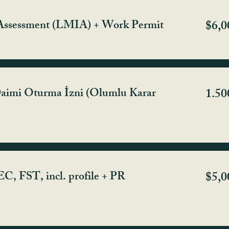
Assessment (LMIA) + Work Permit
$6,0
 Daimi Oturma İzni (Olumlu Karar
1.50
C, FST, incl. profile + PR
$5,0