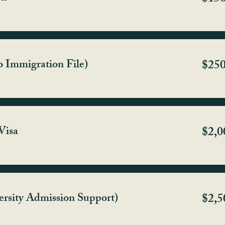
o Immigration File)
$25
Visa
$2,0
versity Admission Support)
$2,5