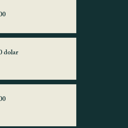
00
0 dolar
00