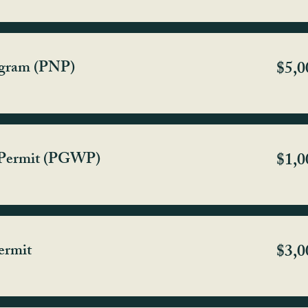
ogram (PNP)
$5,0
 Permit (PGWP)
$1,0
rmit
$3,0