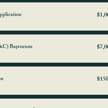
pplication
$1,0
&C) Başvurusu
$7,0
on
$15