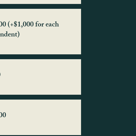
00 (+$1,000 for each
ndent)
0
00