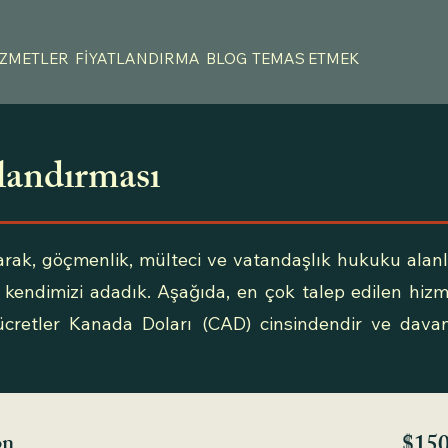
İZMETLER
FİYATLANDIRMA
BLOG
TEMAS ETMEK
landırması
rak, göçmenlik, mülteci ve vatandaşlık hukuku alanlar
kendimizi adadık. Aşağıda, en çok talep edilen hizmet
 ücretler Kanada Doları (CAD) cinsindendir ve davan
on
$15