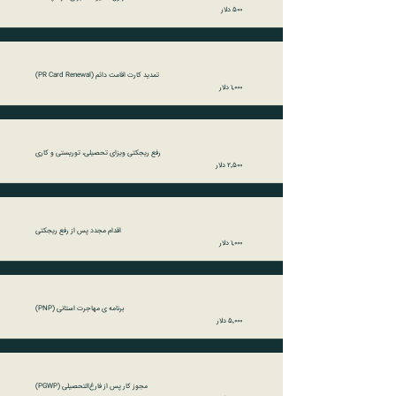
۵۰۰ دلار
تمدید کارت اقامت دائم (PR Card Renewal)
۱٬۰۰۰ دلار
رفع ریجکتی ویزای تحصیلی، توریستی و کاری
۲٬۵۰۰ دلار
اقدام مجدد پس از رفع ریجکتی
۱٬۰۰۰ دلار
برنامه ‌ی مهاجرت استانی (PNP)
۵٬۰۰۰ دلار
مجوز کار پس از فارغ‌التحصیلی (PGWP)