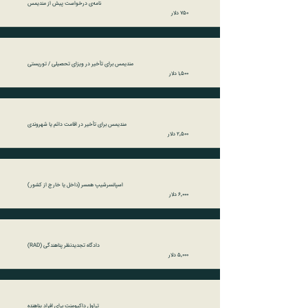
نامه‌ی درخواست پیش از مندیمس
۷۵۰ دلار
مندیمس برای تأخیر در ویزای تحصیلی / توریستی
۱٬۵۰۰ دلار
مندیمس برای تأخیر در اقامت دائم یا شهروندی
۲٬۵۰۰ دلار
اسپانسرشیپ همسر (داخل یا خارج از کشور)
۶٬۰۰۰ دلار
دادگاه تجدیدنظر پناهندگی (RAD)
۵٬۰۰۰ دلار
تراول داکیومنت برای افراد پناهنده