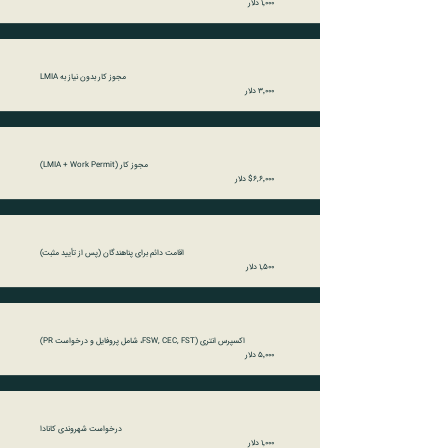
۱٬۰۰۰ دلار
مجوز کار بدون نیاز به LMIA
۳٬۰۰۰ دلار
مجوز کار (LMIA + Work Permit)
$6,۶٬۰۰۰ دلار
اقامت دائم برای پناهندگان (پس از تأیید مثبت)
۱٬۵۰۰ دلار
اکسپرس انتری (FSW, CEC, FST، شامل پروفایل و درخواست PR)
۵٬۰۰۰ دلار
درخواست شهروندی کانادا
۱٬۰۰۰ دلار