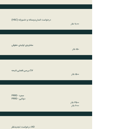
درخواست انسان‌دوستانه و دلسوزانه (H&C)
۷٬۰۰۰ دلار
مشاوره‌ی اولیه‌ی حقوقی
۱۵۰ دلار
بررسی قضایی لایحه C12
۱۵۰۰ دلار
PRRD - مجرد
PRRD - دوتایی
۳۵۰۰ دلار
۶۰۰۰ دلار
درخواست تجدیدنظر IAD