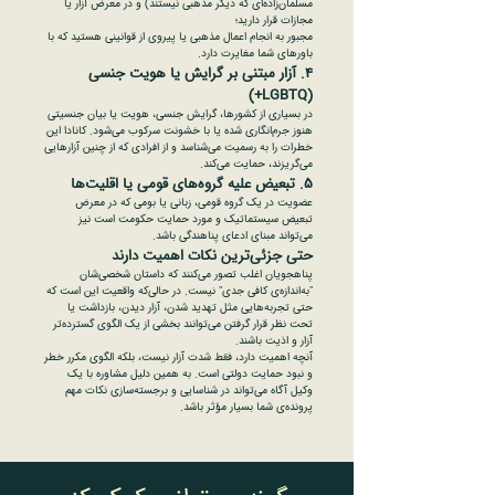
مسلمان‌زاده‌ای که دیگر مذهبی نیستند) و در معرض آزار یا
مجازات قرار دارید؛
مجبور به انجام اعمال مذهبی یا پیروی از قوانینی هستید که با
باورهای شما مغایرت دارد.
۴. آزار مبتنی بر گرایش یا هویت جنسی
(LGBTQ+)
در بسیاری از کشورها، گرایش جنسی، هویت یا بیان جنسیتی
هنوز جرم‌انگاری شده یا با خشونت سرکوب می‌شود. کانادا این
خطرات را به رسمیت می‌شناسد و از افرادی که از چنین آزارهایی
می‌گریزند، حمایت می‌کند.
۵. تبعیض علیه گروه‌های قومی یا اقلیت‌ها
عضویت در یک گروه قومی، زبانی یا بومی که در معرض
تبعیض سیستماتیک و مورد حمایت حکومت است نیز
می‌تواند مبنای ادعای پناهندگی باشد.
حتی جزئی‌ترین نکات اهمیت دارند
پناهجویان اغلب تصور می‌کنند که داستان شخصی‌شان
"به‌اندازه‌ی کافی جدی" نیست. در حالی‌که واقعیت این است که
حتی تجربه‌هایی مثل تهدید شدن، آزار دیدن، بازداشت یا
تحت نظر قرار گرفتن می‌توانند بخشی از یک الگوی گسترده‌تر
آزار و اذیت باشند.
آنچه اهمیت دارد، فقط شدت آزار نیست، بلکه الگوی مکرر خطر
و نبود حمایت دولتی است. به همین دلیل مشاوره با یک
وکیل آگاه می‌تواند در شناسایی و برجسته‌سازی نکات مهم
پرونده‌ی شما بسیار مؤثر باشد.