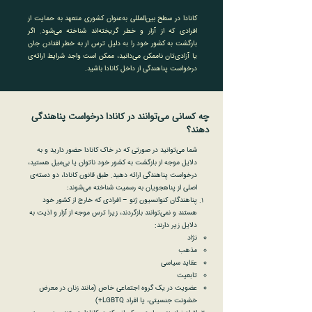
کانادا در سطح بین‌المللی به‌عنوان کشوری متعهد به حمایت از
افرادی که از آزار و خطر گریخته‌اند شناخته می‌شود. اگر
بازگشت به کشور خود را به دلیل ترس از به خطر افتادن جان
یا آزادی‌تان ناممکن می‌دانید، ممکن است واجد شرایط ارائه‌ی
درخواست پناهندگی از داخل کانادا باشید.
چه کسانی می‌توانند در کانادا درخواست پناهندگی
دهند؟
شما می‌توانید در صورتی که در خاک کانادا حضور دارید و به
دلایل موجه از بازگشت به کشور خود ناتوان یا بی‌میل هستید،
درخواست پناهندگی ارائه دهید. طبق قانون کانادا، دو دسته‌ی
اصلی از پناهجویان به رسمیت شناخته می‌شوند:
پناهندگان کنوانسیون ژنو – افرادی که خارج از کشور خود
هستند و نمی‌توانند بازگردند، زیرا ترس موجه از آزار و اذیت به
دلایل زیر دارند:
نژاد
مذهب
عقاید سیاسی
تابعیت
عضویت در یک گروه اجتماعی خاص (مانند زنان در معرض
خشونت جنسیتی، یا افراد LGBTQ+)