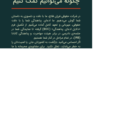
چگونه می‌توانیم کمک کنیم
در شرکت حقوقی فرزان فلاح، ما با دقت و دلسوزی به داستان
شما گوش می‌دهیم. ما ادعای پناهندگی شما را با دقت
حقوقی، مهربانی و تعهد کامل آماده می‌کنیم. از تکمیل فرم
«دلایل ادعای پناهندگی» (BOC) گرفته تا نمایندگی شما در
جلسه‌ی دادرسی در برابر هیئت مهاجرت و پناهندگی کانادا
(IRB)، در تمام مراحل در کنار شما هستیم.
اگر احساس می‌کنید بازگشت به کشورتان جان یا امنیت‌تان را
به خطر می‌اندازد، تعلل نکنید. برای مشاوره‌ی محرمانه با ما
تماس بگیرید. داستان شما شایسته‌ی شنیده شدن و
محافظت است.
دسترسی به خدمات حقوقی از طریق کمک‌هزینه‌ی حقوقی
بریتیش کلمبیا (Legal Aid BC)
ما درک می‌کنیم که شروع یک پرونده‌ی پناهندگی می‌تواند
استرس‌زا باشد—به‌ویژه اگر با مشکلات مالی مواجه هستید.
اگر درآمد کمی دارید یا توانایی پرداخت هزینه‌های وکیل را
ندارید، ممکن است واجد شرایط دریافت خدمات حقوقی
رایگان از طریق سازمان Legal Aid BC باشید.
وقت مشاوره