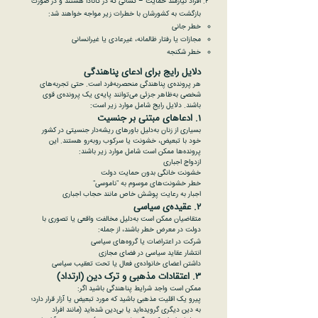
افراد نیازمند حمایت – کسانی که در کانادا هستند و در صورت
بازگشت به کشورشان با خطرات زیر مواجه خواهند شد:
خطر جانی
مجازات یا رفتار ظالمانه، غیرعادی یا غیرانسانی
خطر شکنجه
دلایل رایج برای ادعای پناهندگی
هر پرونده‌ی پناهندگی منحصربه‌فرد است. حتی تجربه‌های
شخصی به‌ظاهر جزئی می‌توانند پایه‌ی یک پرونده‌ی قوی
باشند. دلایل رایج شامل موارد زیر است:
۱. ادعاهای مبتنی بر جنسیت
بسیاری از زنان به‌دلیل باورهای ریشه‌دار جنسیتی در کشور
خود با تبعیض، خشونت یا سرکوب روبه‌رو هستند. این
پرونده‌ها ممکن است شامل موارد زیر باشند:
ازدواج اجباری
خشونت خانگی بدون حمایت دولت
خطر خشونت‌های موسوم به "ناموسی"
اجبار به رعایت پوشش خاص مانند حجاب اجباری
۲. عقیده‌ی سیاسی
متقاضیان ممکن است به‌دلیل مخالفت واقعی یا تصوری با
دولت در معرض خطر باشند، از جمله:
شرکت در اعتراضات یا گروه‌های سیاسی
انتشار عقاید سیاسی در فضای مجازی
داشتن اعضای خانواده‌ی فعال یا تحت تعقیب سیاسی
۳. اعتقادات مذهبی و ترک دین (ارتداد)
ممکن است واجد شرایط پناهندگی باشید اگر:
پیرو یک اقلیت مذهبی باشید که مورد تبعیض یا آزار قرار دارد؛
به دین دیگری گرویده‌اید یا بی‌دین شده‌اید (مانند افراد